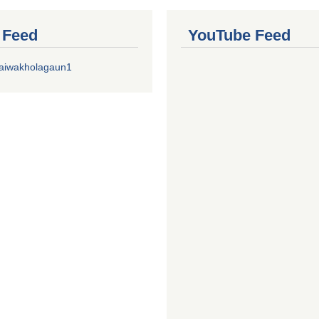
r Feed
YouTube Feed
aiwakholagaun1