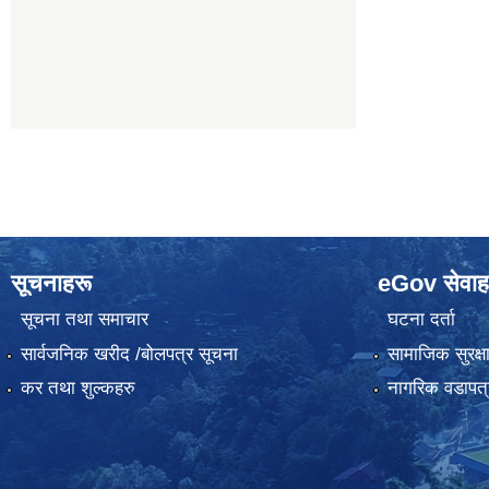
सूचनाहरू
eGov सेवाह
सूचना तथा समाचार
घटना दर्ता
सार्वजनिक खरीद /बोलपत्र सूचना
सामाजिक सुरक्ष
कर तथा शुल्कहरु
नागरिक वडापत्