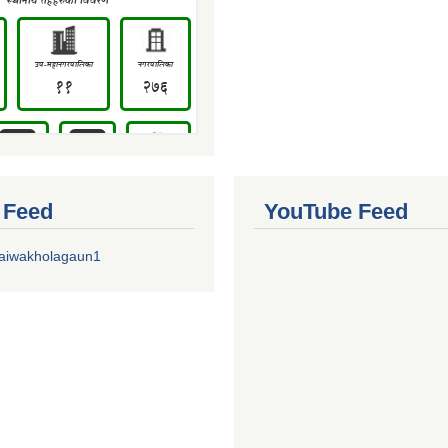
r Feed
YouTube Feed
aiwakholagaun1