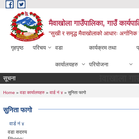
Skip to main content
मैवाखोला गाउँपालिका, गाउँ कार्यप
“सुखी र समृद्ध मैवाखोलाको आधारः अर्गानिक कृषि
गृहपृष्ठ
परिचय
वडा
कार्यक्रम तथा
प
कार्यालयहरु
परियोजना
मैवाखोला गाउँपालिक
सूचना
You are here
Home
»
वडा कार्यालयहरु
»
वार्ड नं ४
» सुनिता फागो
सुनिता फागो
वार्ड नं ४
वडा सदस्य
Phone: