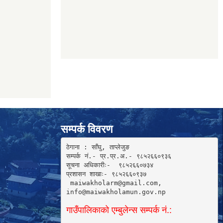
सम्पर्क विवरण
ठेगाना : साँघु, ताप्लेजुङ

सम्पर्क नं.- प्र.प्र.अ.- ९८५२६६०९३६ 

सूचना अधिकारीः-  ९८५२६६०७३४

प्रशासन शाखाः- ९८५२६६०९३७

 maiwakholarm@gmail.com, 

info@maiwakholamun.gov.np 
गाउँपालिकाको एम्बुलेन्स सम्पर्क नं.: