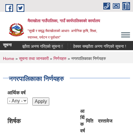
Skip to main content
मैवाखोला गाउँपालिका, गाउँ कार्यपालिकाको कार्यालय
“सुखी र समृद्ध मैवाखोलाको आधारः अर्गानिक कृषि, शिक्षा,
स्वास्थ्य, पर्यटन र पूर्वाधार”
दिक स्वागत छ !!!
सूचना
ठेक्का सम्झौता अन्त्य गरिएको सूचना !
ठेक्का सम्झौता अन्त्य गरिएको सूचना !
ढुङ
You are here
Home
»
सूचना तथा जानकारी
»
निर्णयहरु
» नगरपालिकाका निर्णयहरु
नगरपालिकाका निर्णयहरु
आर्थिक वर्ष
आ
र्थि
शिर्षक
मिति
दस्तावेज
क
वर्ष