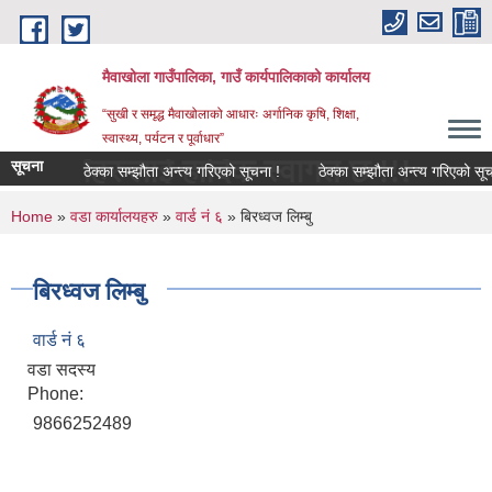
Skip to main content
मैवाखोला गाउँपालिका, गाउँ कार्यपालिकाको कार्यालय
“सुखी र समृद्ध मैवाखोलाको आधारः अर्गानिक कृषि, शिक्षा,
स्वास्थ्य, पर्यटन र पूर्वाधार”
हाँहरुलाई हार्दिक स्वागत छ !!!
सूचना
ठेक्का सम्झौता अन्त्य गरिएको सूचना !
ठेक्का सम्झौता अन्त्य गरिएको सूचना 
You are here
Home
»
वडा कार्यालयहरु
»
वार्ड नं ६
» बिरध्वज लिम्बु
बिरध्वज लिम्बु
वार्ड नं ६
वडा सदस्य
Phone:
9866252489