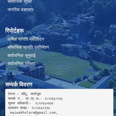
सामाजिक सुरक्षा
नागरिक वडापत्र
रिपोर्टहरू
वार्षिक प्रगति प्रतिवेदन
चौमासिक प्रगति प्रतिवेदन
सार्वजनिक सुनुवाई
सार्वजनिक परीक्षण
सम्पर्क विवरण
ठेगाना : साँघु, ताप्लेजुङ

सम्पर्क नं.- प्र.प्र.अ.- ९८५२६६०९३६ 

सूचना अधिकारीः-  ९८५२६६०७३४

प्रशासन शाखाः- ९८५२६६०९३७

 maiwakholarm@gmail.com, 
