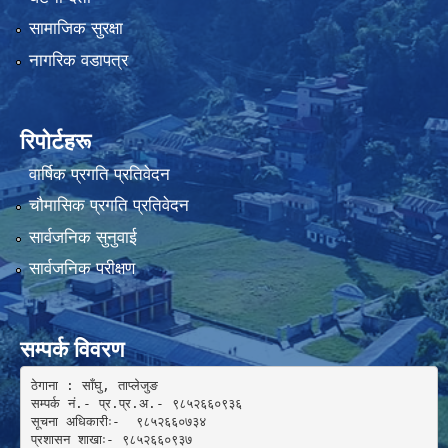
सामाजिक सुरक्षा
नागरिक वडापत्र
रिपोर्टहरू
वार्षिक प्रगति प्रतिवेदन
चौमासिक प्रगति प्रतिवेदन
सार्वजनिक सुनुवाई
सार्वजनिक परीक्षण
सम्पर्क विवरण
ठेगाना : साँघु, ताप्लेजुङ

सम्पर्क नं.- प्र.प्र.अ.- ९८५२६६०९३६ 

सूचना अधिकारीः-  ९८५२६६०७३४

प्रशासन शाखाः- ९८५२६६०९३७
