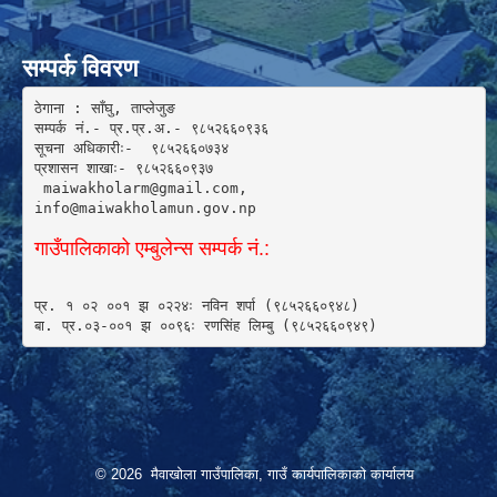
सम्पर्क विवरण
ठेगाना : साँघु, ताप्लेजुङ

सम्पर्क नं.- प्र.प्र.अ.- ९८५२६६०९३६ 

सूचना अधिकारीः-  ९८५२६६०७३४

प्रशासन शाखाः- ९८५२६६०९३७

 maiwakholarm@gmail.com, 

info@maiwakholamun.gov.np 
गाउँपालिकाको एम्बुलेन्स सम्पर्क नं.:
प्र. १ ०२ ००१ झ ०२२४ः नविन शर्पा (९८५२६६०९४८) 

बा. प्र.०३-००१ झ ००९६ः रणसिंह लिम्बु (९८५२६६०९४९)
© 2026 मैवाखोला गाउँपालिका, गाउँ कार्यपालिकाको कार्यालय