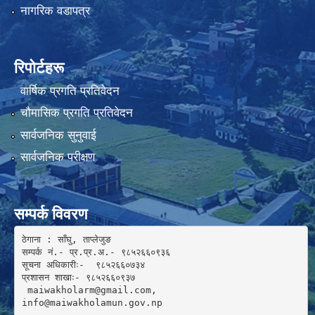
नागरिक वडापत्र
रिपोर्टहरू
वार्षिक प्रगति प्रतिवेदन
चौमासिक प्रगति प्रतिवेदन
सार्वजनिक सुनुवाई
सार्वजनिक परीक्षण
सम्पर्क विवरण
ठेगाना : साँघु, ताप्लेजुङ

सम्पर्क नं.- प्र.प्र.अ.- ९८५२६६०९३६ 

सूचना अधिकारीः-  ९८५२६६०७३४

प्रशासन शाखाः- ९८५२६६०९३७

 maiwakholarm@gmail.com, 

info@maiwakholamun.gov.np 