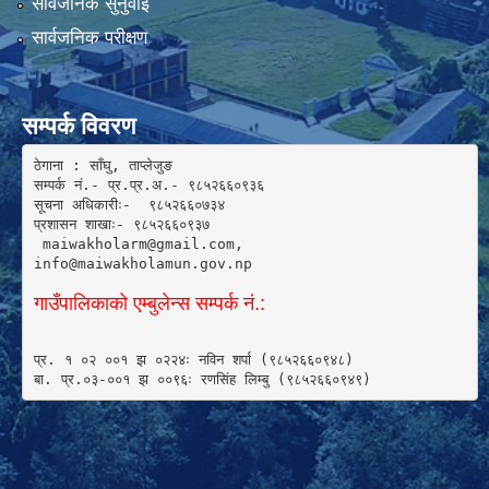
सार्वजनिक सुनुवाई
सार्वजनिक परीक्षण
सम्पर्क विवरण
ठेगाना : साँघु, ताप्लेजुङ

सम्पर्क नं.- प्र.प्र.अ.- ९८५२६६०९३६ 

सूचना अधिकारीः-  ९८५२६६०७३४

प्रशासन शाखाः- ९८५२६६०९३७

 maiwakholarm@gmail.com, 

info@maiwakholamun.gov.np 
गाउँपालिकाको एम्बुलेन्स सम्पर्क नं.:
प्र. १ ०२ ००१ झ ०२२४ः नविन शर्पा (९८५२६६०९४८) 

बा. प्र.०३-००१ झ ००९६ः रणसिंह लिम्बु (९८५२६६०९४९)